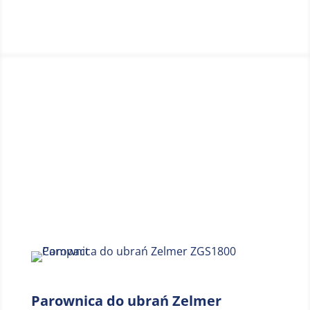
destylowaną lub demineralizowaną, której
zaletą jest to, że kamień nie powstaje podczas
odparowywania. Zapobiega to powstawaniu
kamienia na urządzeniu, a tym samym wydłuża
jego żywotność. Po włączeniu urządzenia
wybierz tryb prasowania. Lampka poinformuje
Cię, kiedy urządzenie jest gotowe do pracy. Jeśli
chcesz parować, przełącz przycisk na pozycje
parowanie i zacznij już po 10 s. Gorąca para w
NO8000 niszczy do 99,9% bakterii i eliminuje
Miejsce 7
zapachy. Dzięki niemu możesz wygodnie
wygładzić zasłony bez konieczności ich
zdejmowania oraz odświeżyć tekstylia
domowe, takie jak pokrowce na siedzenia, koce,
tapicerka, poduszki, prześcieradła lub
pluszowe zabawki.Aby uzyskać naprawdę
Parownica do ubrań Zelmer