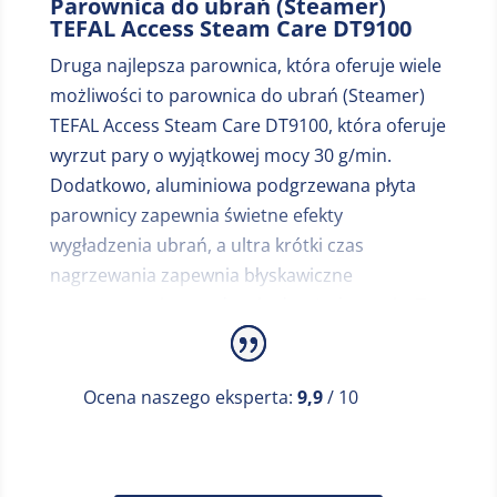
Parownica do ubrań (Steamer)
TEFAL Access Steam Care DT9100
Druga najlepsza parownica, która oferuje wiele
możliwości to parownica do ubrań (Steamer)
TEFAL Access Steam Care DT9100, która oferuje
wyrzut pary o wyjątkowej mocy 30 g/min.
Dodatkowo, aluminiowa podgrzewana płyta
parownicy zapewnia świetne efekty
wygładzenia ubrań, a ultra krótki czas
nagrzewania zapewnia błyskawiczne
przygotowanie urządzenia do użytkowania. Ta
parownica od TEFALA jest gotowa do pracy po
40 sekundach od włączenia. Nowa technologia
zastosowana w tej parownicy podrzewanej
Ocena naszego eksperta:
9,9
/ 10
płyty zapewnia eliminację wilgoci z
odświeżanych ubrań. Urządzenie to umożliwia
regulację pary, posiada zbiornik na wodę o