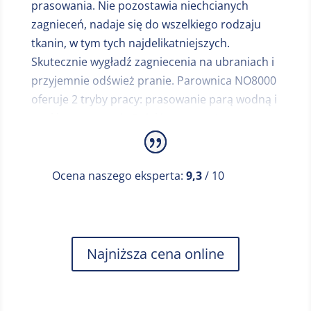
prasowania. Nie pozostawia niechcianych
zagnieceń, nadaje się do wszelkiego rodzaju
tkanin, w tym tych najdelikatniejszych.
Skutecznie wygładź zagniecenia na ubraniach i
przyjemnie odśwież pranie. Parownica NO8000
oferuje 2 tryby pracy: prasowanie parą wodną i
zwykłe prasowanie.Dzięki temu możesz
wygodnie wygładzić ubranie bezpośrednio na
wieszaku, bez konieczności wyciągania deski do
prasowania. Docenisz tę oszczędność czasu
Ocena naszego eksperta:
9,3
/ 10
szczególnie rano, kiedy musisz szybko
wyprasować swoje ubranie do pracy. Dzięki
podgrzewanej powierzchni prasowania można
również używać parownicy jako klasycznego
Najniższa cena online
żelazka, dzięki czemu w jednym urządzeniu
otrzymujesz dwóch poręcznych pomocników.
Przed użyciem napełnij zbiornik wodą