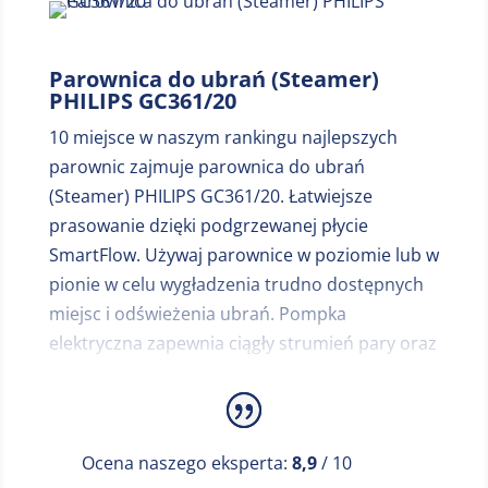
Parownica do ubrań (Steamer)
PHILIPS GC361/20
10 miejsce w naszym rankingu najlepszych
parownic zajmuje parownica do ubrań
(Steamer) PHILIPS GC361/20. Łatwiejsze
prasowanie dzięki podgrzewanej płycie
SmartFlow. Używaj parownice w poziomie lub w
pionie w celu wygładzenia trudno dostępnych
miejsc i odświeżenia ubrań. Pompka
elektryczna zapewnia ciągły strumień pary oraz
umożliwia łatwe i szybkie usuwanie zagnieceń.
Zbiornik wody można odłączyć i łatwo napełnić
pod kranem. Przewód o długości 3 m zwiększa
zasięg. Ciągły strumień pary usuwa zapachy i
Ocena naszego eksperta:
8,9
/ 10