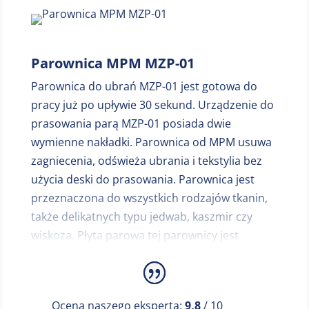
Parownica MPM MZP-01
Parownica do ubrań MZP-01 jest gotowa do
pracy już po upływie 30 sekund. Urządzenie do
prasowania parą MZP-01 posiada dwie
wymienne nakładki. Parownica od MPM usuwa
zagniecenia, odświeża ubrania i tekstylia bez
użycia deski do prasowania. Parownica jest
przeznaczona do wszystkich rodzajów tkanin,
także delikatnych typu jedwab, kaszmir czy
wiskoza. Płyta parowa tej parownicy jest
wykonana ze stali nierdzewnej. Automatyczny,
ciągły strumień pary (36 g/min.), uruchamiany
przyciskiem z blokad. Odłączany zbiornik wody
Ocena naszego eksperta:
9,8
/ 10