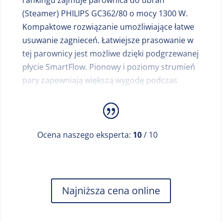
parownic do ubrań.
(Steamer) PHILIPS GC362/80 o mocy 1300 W.
Kompaktowe rozwiązanie umożliwiające łatwe
usuwanie zagnieceń. Łatwiejsze prasowanie w
tej parownicy jest możliwe dzięki podgrzewanej
płycie SmartFlow. Pionowy i poziomy strumień
pary zapewniają większą wygodę podczas
prasowania. Pompka elektryczna, która
znajduje się w tej parownicy zapewnia ciągły
strumień pary oraz umożliwia łatwe i szybkie
usuwanie zagnieceń. Ten model parownicy
Ocena naszego eksperta:
10
/ 10
został wyposażony w nakładkę ze szczotką do
grubszych tkanin. przeznaczonych do
prasowania. Płytę parową można w bezpieczny
sposób dociskać do wszelkiego rodzaju odzieży
Najniższa cena online
— bez ryzyka przypalenia. Zbiornik wody
można odłączyć i łatwo napełnić pod kranem.