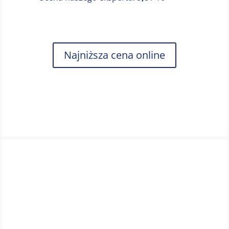
ze wskaźnikiem o pojemności 250 ml i
obrotowy kabel sieciowy, ułatwiający pracę
podczas prasowania parownicą MPM.
Urządzenie o mocy 1200 W.
Najniższa cena online