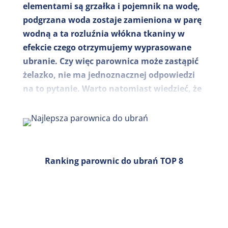
elementami są grzałka i pojemnik na wodę,
podgrzana woda zostaje zamieniona w parę
wodną a ta rozluźnia włókna tkaniny w
efekcie czego otrzymujemy wyprasowane
ubranie. Czy więc parownica może zastąpić
żelazko, nie ma jednoznacznej odpowiedzi
na to pytanie. Warto natomiast wiedzieć, że
parownica służy nie tylko do prasowania i
ma szereg innych zalet, których nie ma
żelazko a więc usuwa zagniecenia z
najdelikatniejszych tkanin bez obaw o ich
przypalenie i zniszczenie, maskuje brzydkie
Ranking parownic do ubrań TOP 8
zapachy a więc będzie idealna do szybkiego
odświeżenia ubrań a także usuwa szkodliwe
drobnoustroje, z powodzeniem więc
wykorzystamy ją choćby do odświeżenia
dziecięcych zabawek. Parownica bardzo