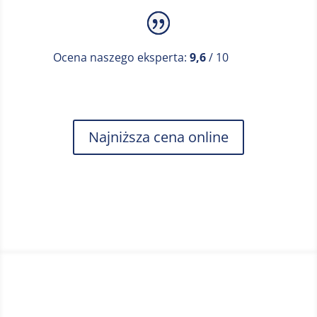
15,5x11x27,5 cm. Urządzenie idzie kupić za
niecałe 200 zł. Parocniwca ta jest bezpieczna
dla tkanin, więc nie musisz się martwić o ich
Ocena naszego eksperta:
9,6
/ 10
przypalenie. Czas nagrzewania urządzenia
wynosi niecałe 30 s.
Najniższa cena online