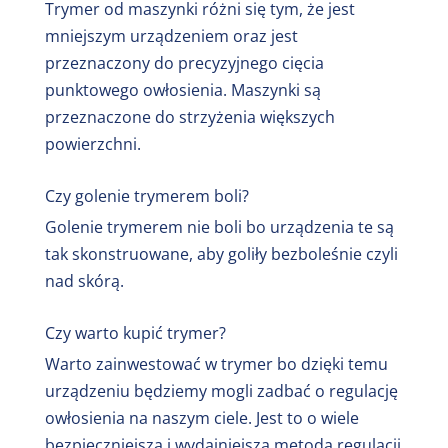
Trymer od maszynki różni się tym, że jest
długości strzyżenia, dzięki czemu będziesz
mniejszym urządzeniem oraz jest
mógł dowolnie strzyc swoją prodę lub inne
przeznaczony do precyzyjnego cięcia
części ciała.
punktowego owłosienia. Maszynki są
przeznaczone do strzyżenia większych
Strzyżenie na mokro lub na sucho –
Przed
powierzchni.
zakupem trymera warto zwrócić uwagę na to
czy dany model trymera umożliwia strzyżenie
Czy golenie trymerem boli?
tylko na sucho lub na mokro i sucho. Dobrym
Golenie trymerem nie boli bo urządzenia te są
wyborem będzie zakup trymera, który można
tak skonstruowane, aby goliły bezboleśnie czyli
użytkować zarówno na sucho jak i mokro.
nad skórą.
Czas pracy bezprzewodowej –
Kupując nowy
Czy warto kupić trymer?
trymer do brody, który będzie zasilany
Warto zainwestować w trymer bo dzięki temu
akumulatorowo warto zwrócić uwagę na to jak
urządzeniu będziemy mogli zadbać o regulację
długo może pracować dany model w minutach
owłosienia na naszym ciele. Jest to o wiele
na akumulatorze. Im dłuższa praca na
bezpieczniejsza i wydajniejsza metoda regulacji