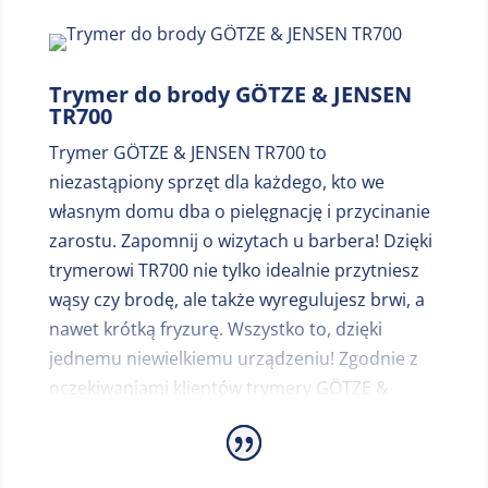
podkreślisz swój styl. Jeśli chcesz osiągnąć
dokładniejsze golenie, użyj precyzyjnego
trymera TST, który usuwa nawet najmniejszy
Trymer do brody GÖTZE & JENSEN
zarost.Urządzenie Graphite G4 jest
TR700
przewodowe/ bezprzewodowe i ma 60-
Trymer GÖTZE & JENSEN TR700 to
minutowy czas pracy zapewniający
niezastąpiony sprzęt dla każdego, kto we
maksymalną swobodę stylizacji. Dzięki temu
własnym domu dba o pielęgnację i przycinanie
możesz zadbać o swoją pielęgnację
zarostu. Zapomnij o wizytach u barbera! Dzięki
gdziekolwiek jesteś – teraz możesz już bez
trymerowi TR700 nie tylko idealnie przytniesz
wysiłku „pokazać światu prawdziwą
wąsy czy brodę, ale także wyregulujesz brwi, a
twarz”.Wyjątkowa wydajność i doskonałe
nawet krótką fryzurę. Wszystko to, dzięki
wyniki, Graphite G4 to Twój sposób na
jednemu niewielkiemu urządzeniu! Zgodnie z
precyzyjną pielęgnację. To porządny trymer
oczekiwaniami klientów trymery GÖTZE &
długiej brody i nie tylko.
JENSEN pozbawione zostały niewygodnych i
plączących się przewodów, które zastąpiono
pojemnymi akumulatorami. Nie musisz już