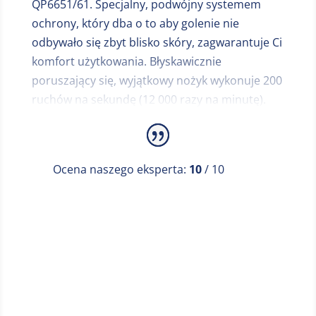
QP6651/61. Specjalny, podwójny systemem
ochrony, który dba o to aby golenie nie
odbywało się zbyt blisko skóry, zagwarantuje Ci
komfort użytkowania. Błyskawicznie
poruszający się, wyjątkowy nożyk wykonuje 200
ruchów na sekundę (12 000 razy na minutę).
Osiągniesz więc idealne rezultaty, także w
przypadku dłuższego zarostu. Sposób, w jaki
skonstruowano innowacyjne ostrze OneBlade
Ocena naszego eksperta:
10
/ 10
gwarantuje kontrolę i nieprzerwany kontakt ze
skórą. Wychyla się ono we wszystkich
kierunkach, dopasowując się do kształtu
twarzy. Łatwo i szybko ogolisz nawet trudno
Najniższa cena online
dostępne partie. Ciesz się niebywałą wygodą w
kilku ruchach. Pełna widoczność i golenie pod
włos pozwalają na precyzyjne krawędzie, bez
pominięcia żadnego włoska. Z łatwością twórz