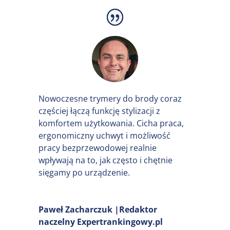
Ostrza urządzenia GÖTZE & JENSEN TR500
wykonano ze stali nierdzewnej, dzięki temu są
niezwykle trwałe i wytrzymałe. Dodatkowo
wyróżniają się wyjątkową ostrością i poradzą
sobie z każdymi, nawet najbardziej
kłopotliwymi włosami.
Nowoczesne trymery do brody coraz
częściej łączą funkcję stylizacji z
komfortem użytkowania. Cicha praca,
ergonomiczny uchwyt i możliwość
pracy bezprzewodowej realnie
wpływają na to, jak często i chętnie
sięgamy po urządzenie.
Paweł Zacharczuk |Redaktor
naczelny Expertrankingowy.pl