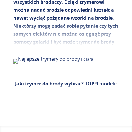
wszystkich brodaczy. Dzięki trymerowi
można nadać brodzie odpowiedni kształt a
nawet wyciąć pożądane wzorki na brodzie.
Niektórzy mogą zadać sobie pytanie czy tych
samych efektów nie można osiągnąć przy
pomocy golarki i być może trymer do brody
to zbędne urządzenie. Nic bardziej mylnego,
jak sama nazwa wskazuje golarka służy do
golenia, a trymer do precyzyjnego
przycinania brody i nadawania jej
odpowiedniego kształtu. Dobry trymer do
Jaki trymer do brody wybrać? TOP 9 modeli:
brody w dłuższej perspektywie to także
oszczędność, ponieważ pozwala na
rezygnację z usług profesjonalnego barbera.
Dostępne na rynku urządzenia często łączą
kilka funkcji jednocześnie i obok trymera do
brody otrzymujemy również możliwość