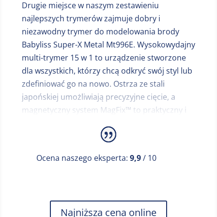
niezwykle łatwa. Zostaniesz o tym
Drugie miejsce w naszym zestawieniu
powiadomiony pojawieniem się na ostrzu
najlepszych trymerów zajmuje dobry i
symbolu strzałki. Z OneBlade Pro możesz golić
niezawodny trymer do modelowania brody
się na mokro i sucho, masz więc pełną wygodę
Babyliss Super-X Metal Mt996E. Wysokowydajny
użytkowania. W kilka chwil dopracujesz swój
multi-trymer 15 w 1 to urządzenie stworzone
zarost przed lustrem lub szybko przytniesz
dla wszystkich, którzy chcą odkryć swój styl lub
włosy na ciele gdy bierzesz prysznic. Używaj
zdefiniować go na nowo. Ostrza ze stali
golarki, tak jak lubisz i z łatwością osiągaj
japońskiej umożliwiają precyzyjne cięcie, a
rezultaty, jakich oczekujesz. Precyzyjna
magnetyczny system MagFix™ to praktyczny i
nakładka posiada 14 ustawień długości (0,4–10
wygodny sposób na szybki montaż
mm), z których możesz wybierać. Udoskonalisz
odpowiedniej nasadki. Akumulator litowo-
dzięki temu każdy element zarostu na twarzy i
jonowy pozwala na 5 godzin pracy przy jedynie
ciele. Korzystając z OneBlade Pro możesz golić
Ocena naszego eksperta:
9,9
/ 10
3 godzinach ładowania. Multitrymer Babyliss
się do 120 minut. Całkowicie naładowana
Super-X Metal Mt996E posiada 4 nasadki do
bateria wystarczy na kilka sesji, a jej
brody (5 mm, 6 mm, 7 mm, 8 mm), 2 nasadki do
doładowanie w razie konieczności zajmie
owłosienia na całym ciele (3 mm, 4 mm), 2
jedynie 1 godzinę. To najlepszy trymer na rynku
Najniższa cena online
nasadki do regulowania brwi (3 mm, 5 mm) i 3