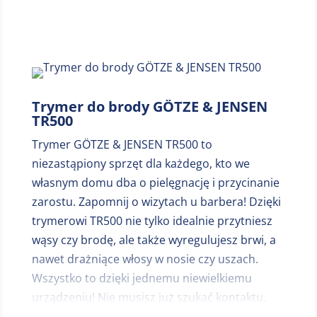
pomocą nasadki dwufunkcyjnej. Bezpieczne
golenie oraz pielęgnacja na mokro i na sucho
dzięki gumowanej rączce antypoślizgowej.
Trymer do brody BRAUN XT5100 to dobre i
niezawodne urządzenie, które musiało się
znaleźć w naszym zestawieniu trymerów do
Trymer do brody GÖTZE & JENSEN
TR500
brody.
Trymer GÖTZE & JENSEN TR500 to
niezastąpiony sprzęt dla każdego, kto we
własnym domu dba o pielęgnację i przycinanie
zarostu. Zapomnij o wizytach u barbera! Dzięki
trymerowi TR500 nie tylko idealnie przytniesz
wąsy czy brodę, ale także wyregulujesz brwi, a
nawet drażniące włosy w nosie czy uszach.
Wszystko to dzięki jednemu niewielkiemu
urządzeniu! Nie musisz już szukać kontaktu,
teraz nic nie będzie ograniczało Twoich