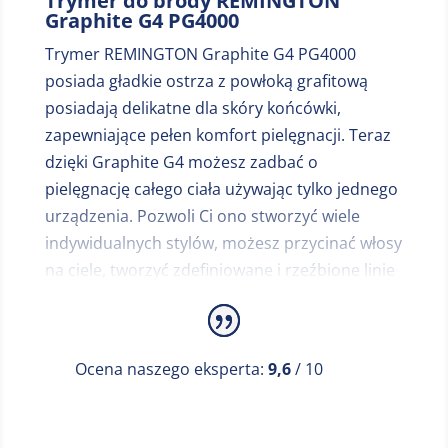
Trymer do brody REMINGTON
Graphite G4 PG4000
Trymer REMINGTON Graphite G4 PG4000
posiada gładkie ostrza z powłoką grafitową
posiadają delikatne dla skóry końcówki,
zapewniające pełen komfort pielęgnacji. Teraz
dzięki Graphite G4 możesz zadbać o
pielęgnację całego ciała używając tylko jednego
urządzenia. Pozwoli Ci ono stworzyć wiele
indywidualnych stylów, możesz przycinać włosy
na ciele, tworzyć zdefiniowane i rzeźbione linie
brody, czy nawet idealne kontury.Gładki ruch
maszynki Graphite zapewnia komfort skóry
podczas pielęgnacji, przy każdym ruchu. Teraz
Ocena naszego eksperta:
9,6
/ 10
masz pewność dokładnego golenia przy
jednoczesnym zachowaniu delikatności dla
skóry – pielęgnacja ciała jest teraz łatwiejsza niż