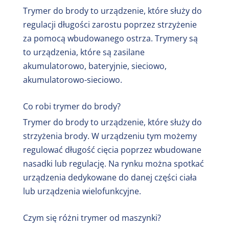
do brody warto zwrócić uwagę jakie zasilanie
Trymer do brody to urządzenie, które służy do
posiada dany model trymera. Na rynku można
regulacji długości zarostu poprzez strzyżenie
spotkać trymery, które są zasilane głównie
za pomocą wbudowanego ostrza. Trymery są
akumulatorowo, ale także bateryjne i sieciowe.
to urządzenia, które są zasilane
Najlepszym wybore będzie inwestycja w
akumulatorowo, bateryjnie, sieciowo,
trymer, który będzie zasilany akumulatorowo
akumulatorowo-sieciowo.
bo będzie można go doładować w dowolnej
chwili i nie będzie trzeba mieć w zapasie baterii.
Co robi trymer do brody?
Trymer do brody to urządzenie, które służy do
Liczba ustawień długości strzyżenia –
strzyżenia brody. W urządzeniu tym możemy
Wybierając trymer do brody lub ciała warto
regulować długość cięcia poprzez wbudowane
zwrócić uwagę na to ile ustawień długości
nasadki lub regulację. Na rynku można spotkać
strzyżenia posiada dany trymer. W sklepach z
urządzenia dedykowane do danej części ciała
trymerami można spotkać urządzenia, które
lub urządzenia wielofunkcyjne.
posiadają liczbę ustawień długości strzyżenia
od 1 do nawet 50. Wybierz trymer do brody,
Czym się różni trymer od maszynki?
który ma jak największą liczbę ustawień