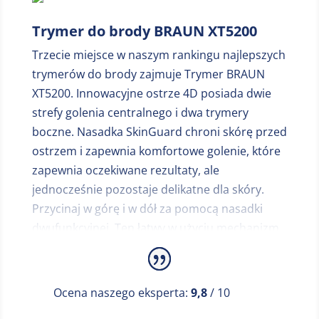
zainteresuj się tym modelem lub zobacz inne
urządzenia w naszym rankingu trymerów do
Trymer do brody BRAUN XT5200
brody.
Trzecie miejsce w naszym rankingu najlepszych
trymerów do brody zajmuje Trymer BRAUN
XT5200. Innowacyjne ostrze 4D posiada dwie
strefy golenia centralnego i dwa trymery
boczne. Nasadka SkinGuard chroni skórę przed
ostrzem i zapewnia komfortowe golenie, które
zapewnia oczekiwane rezultaty, ale
jednocześnie pozostaje delikatne dla skóry.
Przycinaj w górę i w dół za pomocą nasadki
dwufunkcyjnej. Ten łatwy w użyciu mechanizm
umożliwia szybkie przycinanie zarostu w
najbardziej dogodny sposób. Dzięki ostrzu 4D i
gumowanej rączce antypoślizgowej możesz
Ocena naszego eksperta:
9,8
/ 10
precyzyjnie stylizować zarost. Sprawia, że