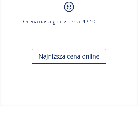
ruchów! Dzięki temu z łatwością poradzisz
sobie z idealnym przycięciem zarostu, nawet
Ocena naszego eksperta:
9
/ 10
jeśli nie masz dużego doświadczenia. Dzięki
dołączonym nakładkom trymer GÖTZE &
JENSEN TR500 świetnie sprawdzi się zarówno
podczas cięcia bardzo krótkiego, jak i
Najniższa cena online
dłuższego zarostu. Dwa grzebienie do
konturowania i nasadki zabezpieczające
zapewnią Ci efekty podobne do tych z
profesjonalnego salonu urody. I to wszystko w
zaciszu własnego domu! Trymer GÖTZE &
JENSEN TR500 ma także wodoodporną
konstrukcję, dlatego nie musisz już obawiać się
zachlapania wodą. Dzięki temu możesz użyć go
do przycinania zarostu również na mokro, a
nawet wykorzystać go podczas prysznica!